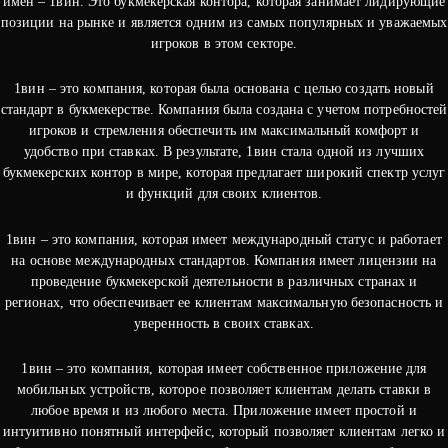
имен – 1вин. Это букмекерская контора, которая занимает лидирующие
позиции на рынке и является одним из самых популярных и уважаемых
игроков в этом секторе.
1вин – это компания, которая была основана с целью создать новый
стандарт в букмекерстве. Компания была создана с учетом потребностей
игроков и стремления обеспечить им максимальный комфорт и
удобство при ставках. В результате, 1вин стала одной из лучших
букмекерских контор в мире, которая предлагает широкий спектр услуг
и функций для своих клиентов.
1вин – это компания, которая имеет международный статус и работает
на основе международных стандартов. Компания имеет лицензии на
проведение букмекерской деятельности в различных странах и
регионах, что обеспечивает ее клиентам максимальную безопасность и
уверенность в своих ставках.
1вин – это компания, которая имеет собственное приложение для
мобильных устройств, которое позволяет клиентам делать ставки в
любое время и из любого места. Приложение имеет простой и
интуитивно понятный интерфейс, который позволяет клиентам легко и