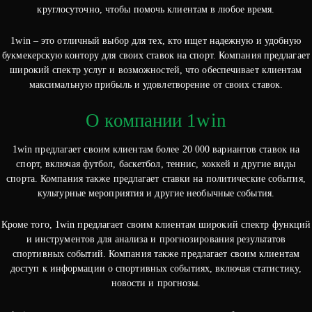
круглосуточно, чтобы помочь клиентам в любое время.
1win – это отличный выбор для тех, кто ищет надежную и удобную
букмекерскую контору для своих ставок на спорт. Компания предлагает
широкий спектр услуг и возможностей, что обеспечивает клиентам
максимальную прибыль и удовлетворение от своих ставок.
О компании 1win
1win предлагает своим клиентам более 20 000 вариантов ставок на
спорт, включая футбол, баскетбол, теннис, хоккей и другие виды
спорта. Компания также предлагает ставки на политические события,
культурные мероприятия и другие необычные события.
Кроме того, 1win предлагает своим клиентам широкий спектр функций
и инструментов для анализа и прогнозирования результатов
спортивных событий. Компания также предлагает своим клиентам
доступ к информации о спортивных событиях, включая статистику,
новости и прогнозы.