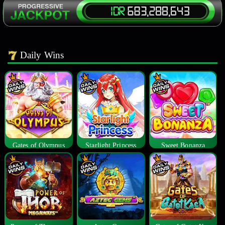
Daily Wins
Gates of Olympus
Starlight Princess
Sweet Bonanza