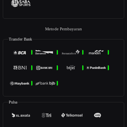
Metode Pembayaran
Transfer Bank
Pulsa