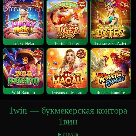
Lucky Neko
Fortune Tiger
Treasures of Aztec
Wild Bandito
Dreams of Macau
Rooster Rumble
1win — букмекерская контора
1вин
▶️ ИГРАТЬ