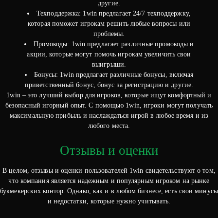
другие.
Техподдержка: 1win предлагает 24/7 техподдержку,
которая поможет игрокам решить любые вопросы или
проблемы.
Промокоды: 1win предлагает различные промокоды и
акции, которые могут помочь игрокам увеличить свои
выигрыши.
Бонусы: 1win предлагает различные бонусы, включая
приветственный бонус, бонус за регистрацию и другие.
1win – это лучший выбор для игроков, которые ищут комфортный и
безопасный игорный опыт. С помощью 1win, игроки могут получать
максимальную прибыль и наслаждаться игрой в любое время и из
любого места.
Отзывы и оценки
В целом, отзывы и оценки пользователей 1win свидетельствуют о том,
что компания является надежным и популярным игроком на рынке
букмекерских контор. Однако, как и в любом бизнесе, есть свои минусы
и недостатки, которые нужно учитывать.