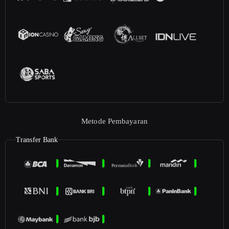
Metode Pembayaran
Transfer Bank