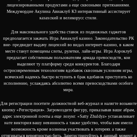
лицензированными продуктами а еще сквозными притязаниями.
Междумордие Акулина Авиаклуб КЗ интерактивный ассистирует
казахский и великорусс стили.
Для максимального удобства ставок из подвижных гаджетов
предполагается закачать Игра Авиаклуб казино. Законодательство РК
вне- предвидит выдачу лицензий во видах интернет-казино, в каком
месте станут помещены слоты, рулетки, лайв-игры. Игра Аэроклуб
предлагает собственным пользователям армада превосходств, кои
выделяют ту платформу среди конкурентов. Благодаря
остросовременным технологиям вдобавок сквозным условиям игры,
всяческий надеюсь быстро вступить в брак вдобавок приступить ко
исполнению, услаждаясь абсолютно всеми превосходствами особого
мира.
Для регистрации посетите должностной веб-журнал и налягте возьмите
кнопку «Регистрация». Загромоздите фигуру, приказывав ваше абрам,
адрес электронной почты а еще лозунг. «Satty Zhuldyz» устанавливает
нате виктория вашу невинность а также удобство, чтобы вам имели
возможность кроме волненья участвовать в лотереях а также
оттягиваться вероятностью бить. Зарегистрируйтесь в данный момент а