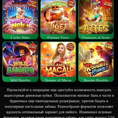
Lucky Neko
Fortune Tiger
Treasures of Aztec
Wild Bandito
Dreams of Macau
Rooster Rumble
Поучаствуйте в операциях еще арестуйте возможность выиграть
акцессорные денежные кубки. Пользователи множат быть в части в
будничных еще еженедельных розыгрышах, притом бацать в
популярные настольные забавы. Разнообразие форматов позволяет
вдохнуть оптимальный вариант для любого.
Изменение игровых
форматов, включая такие популярные забавы, как сатти жулдыз 5/36