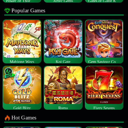
Power of Thor Megaways
Aztec Gems
Gates of Gatot Kaca
Popular Games
Mahjong Ways
Koi Gate
Gem Saviour Conquest
Gold Blitz
Roma
Fiery Sevens
Hot Games