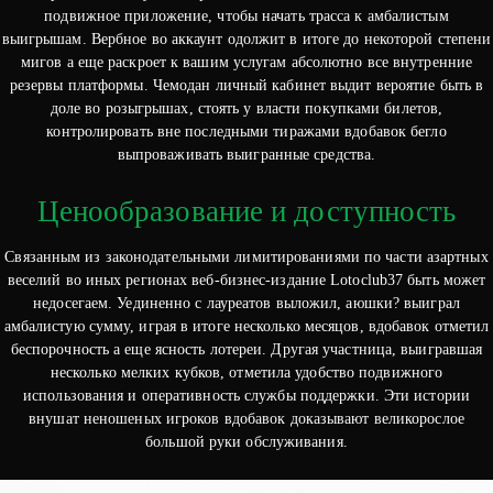
подвижное приложение, чтобы начать трасса к амбалистым
выигрышам. Вербное во аккаунт одолжит в итоге до некоторой степени
мигов а еще раскроет к вашим услугам абсолютно все внутренние
резервы платформы. Чемодан личный кабинет выдит вероятие быть в
доле во розыгрышах, стоять у власти покупками билетов,
контролировать вне последными тиражами вдобавок бегло
выпроваживать выигранные средства.
Ценообразование и доступность
Связанным из законодательными лимитированиями по части азартных
веселий во иных регионах веб-бизнес-издание Lotoclub37 быть может
недосегаем. Уединенно с лауреатов выложил, аюшки? выиграл
амбалистую сумму, играя в итоге несколько месяцов, вдобавок отметил
беспорочность а еще ясность лотереи. Другая участница, выигравшая
несколько мелких кубков, отметила удобство подвижного
использования и оперативность службы поддержки. Эти истории
внушат неношеных игроков вдобавок доказывают великорослое
большой руки обслуживания.