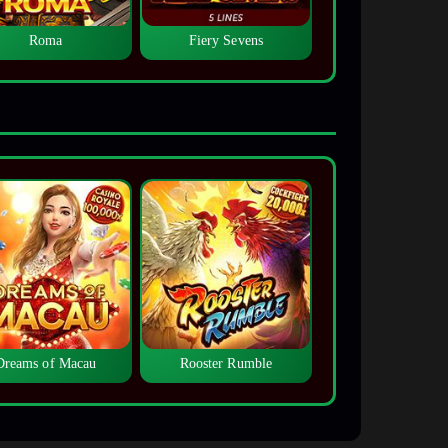
Roma
Fiery Sevens
Dreams of Macau
Rooster Rumble