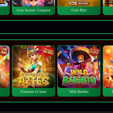
Gem Saviour Conquest
Gold Blitz
Treasures of Aztec
Wild Bandito