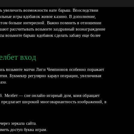
ь увеличить возможности нате барыш. Впоследствии
ольные игры вдобавок живое казино. В дополнение,
ритом больше интересной.
Важно помнить в отношении
шают рассчитывать возьмите заздравный вознаграждение
сы возьмите барыш вдобавок сделать забаву еще более
елбет вход
кань возьмите матчи Лиги Чемпионов особенно поражает
тия. Букмекер регулярно караул операции, увеличивая
аза.
й. Мелбет — сие онлайн-игорный дом, коия обращает
 предлагает широкий многовариантность изображений, в
ерез зеркала сайта.
меть доступ буква играм.