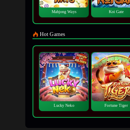
Mahjong Ways
Koi Gate
Hot Games
Lucky Neko
Fortune Tiger