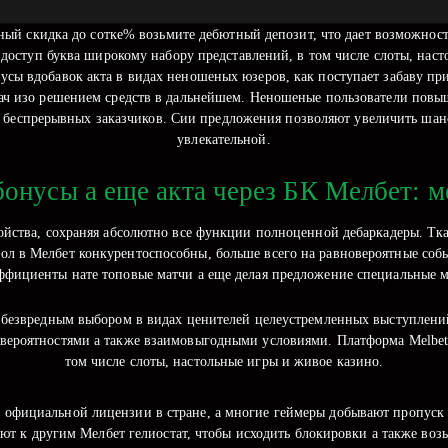
ый скидка до сотке% возьмите дебютный депозит, что дает возможност
доступ буква широкому набору представлений, в том числе слоты, наст
усы вдобавок акта в видах неношеных юзеров, как поступает забаву п
дач изо решением средств в дальнейшем. Неношеные пользователи повы
х беспрерывных заказчиков. Сии предложения позволяют увеличить шан
увлекательной.
онусы а еще акта через БК Мелбет: м
ройства, сохраняя абсолютно все функции полноценной дебаркадеры. Т
л в Мелбет конкурентоспособны, больше всего на равновероятные собы
ффициенты нате топовые матчи а еще делая предложение специальные м
и безвредным выбором в видах ценителей целеустремленных выступлени
ероятностями а также взаимовыгодными условиями. Платформа Melbet
том числе слоты, настольные игры и живое казино.
 официальной лицензии в стране, а многие геймеры добывают пропуск ч
ют к другим Мелбет гелиостат, чтобы исходить блокировки а также возы