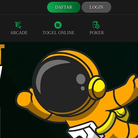
DAFTAR
LOGIN
ARCADE
TOGEL ONLINE
POKER