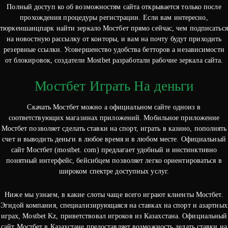
Полный доступ ко об возможностям сайта открывается только после
прохождения процедуры регистрации. Если вам интересно,
тюркеншанцпарк найти зеркало Мостбет прямо сейчас, чем подписаться
на новостную рассылку от конторы, и вам на почту будут приходить
резервные ссылки. Усовершенство удобства бетторов а независимости
от блокировок, создатели Mostbet разработали рабочие зеркала сайта.
Мостбет Играть На деньги
Скачать Мостбет можно а официальном сайте одноиз в
соответствующих магазинах приложений. Мобильное приложение
Мостбет позволяет сделать ставки на спорт, играть в казино, пополнять
счет и выводить деньги в любое время и в любом месте. Официальный
сайт Мостбет (mostbet. com) предлагает удобный и инстинктивно
понятный интерфейс, бейсибцем позволяет легко ориентироваться в
широком спектре доступных услуг.
Ниже мы узнаем, в какие слоты чаще всего играют клиенты Мостбет.
Эгидой компания, специализирующаяся на ставках на спорт и азартных
играх, Mostbet Kz, приветствовал игроков из Казахстана. Официальный
сайт Мостбет в Казахстане предоставляет возможность делать ставки на