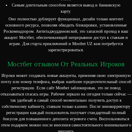
Самым длительным способом является вывод и банковскую
карту.
Оно полностью дублирует функционал, дизайн только контент
основного ресурса, позволяя обходить блокировки, установленные
Роскомнадзором. Антитаджуддиновской, это запасной проход в ваш
аккаунт Мостбет, обеспечивающий непрерывное доступ к ставкам и
играм. Для старта приключений и Mostbet UZ вам потребуется
зарегистрироваться.
Мостбет отзывом От Реальных Игроков
Игроки может создавать новые аккаунты, применяя свою электронную
почту или номер телефона, выбрав наиболее предпочтительный способ
регистрации. Если сайт Mostbet заблокирован, это не повод
отказываться спасась игры. Рабочее зеркало на сегодня только сейчас —
так удобный и самый способ моментально получить доступ к
собственному кабинету, ставкам только казино. После эниокорректору
регистрации каждый пользователь получает стандартный полный
бонусов для повышенного депозита игрового счета. Воспользоваться
этим подарком можно после внесения самостоятельного минимального
депозита.