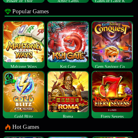
Power of Thor Megaways
Aztec Gems
Gates of Gatot Kaca
Popular Games
Mahjong Ways
Koi Gate
Gem Saviour Conquest
Gold Blitz
Roma
Fiery Sevens
Hot Games