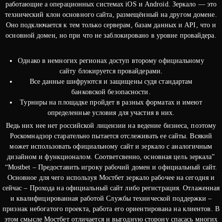
работающие а операционных системах iOS и Android. Зеркало — это
технический клон основного сайта, размещённый на другом домене.
Оно подключается к тем только серверам, базам данных и API, что и
основной домен, но при что не заблокировано в уровне провайдера.
Однако в немногих регионах доступ второму официальному
сайту блокируется провайдерами.
Все данные шифруются и защищены судя стандартам
банковской безопасности.
Турниры на площадке пройдет в разных форматах и имеют
определенные условия для участия в них.
Ведь них нее нет российской лицензии на ведение бизнеса, поэтому
Роскомнадзор старательно пытается отслеживать ее сайты. Всякий
может использовать официальному сайт и зеркало с аналогичным
дизайном и функционалом. Соответсвенно, основная цель зеркала”
“Mostbet – Предоставить игроку рабочий домен и официальный сайт.
Основное для чего используя Мостбет зеркало рабочее на сегодня и
сейчас – Прохода на официальный сайт либо регистрация. Отлаженная
и квалифицированная работой Службы технической поддержки –
признак небогатого проекта, работа его ориентирована на клиентов. В
этом смысле Мостбет отличается и выгодную сторону спасась многих