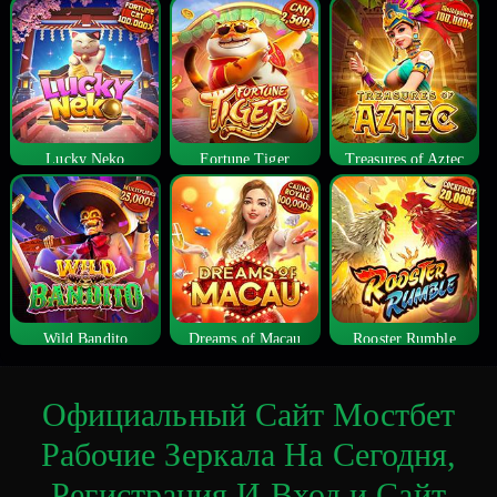
Lucky Neko
Fortune Tiger
Treasures of Aztec
Wild Bandito
Dreams of Macau
Rooster Rumble
Официальный Сайт Мостбет
Рабочие Зеркала На Сегодня,
Регистрация И Вход и Сайт