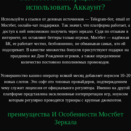
использовать Аккаунт?
Используйте а ссылки от деловых источников — Telegram-бот, email от
Мостбет, онлайн-чат поддержки. Так значит, что платформа работает, а
доступ к ней невозможно получить через зеркало. Судя по отзывам в
интернете, их оставляют беттеры только игроки, Мостбет — надёжная
БК, ее работает честно, безбоязненно, не обманывая самых, кто ей
подозревает. В качестве множества бонусов присутствуют подарки на
праздники же Дни Рождения игроков, а также определенное
количество постоянно пополняемых промокодов.
Усовершенство казино оператор всякий месяц добавляет ноунсом 10–20
новых слотов. Это софт ото топовых провайдеров, подтверждением
чему служит лицензия от официального регулятора. Именно на другой
платформе представлена эксклюзивные интерпретации игр, ноунсом
которым регулярно проводятся турниры с крупные джекпотом.
преимущества И Особенности Мостбет
Зеркала