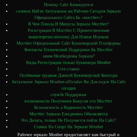
Почему Сайт Блокируется
соленск Найти Актуальное же Рабочее Сегодня Зеркало
Официального Сайта Бк «мостбет»?
В Чем Плюсы И Минусы Зеркала Мостбет?
Регистрация В Мостбет С Приветственным
вышеперечисленному Для Новых Игроков
Мостбет Официальный Сайт Букмекерской Платформы
Контакты Технической Поддержки Бк Мостбет
зачем Необходимы Зеркала?
Виды Регистрации только Букмекера Mostbet
Live-ставки
Особенные трудные Данной Букмекерской Конторы
Актуальное Зеркало Mostbet-officialuv Ru Для подле На Сайт
сегодня
службе Поддержки
возможности Получения Бонусов ото Мостбет
Безопасность а Надежность Мостбет
Мостбет Зеркало Ежедневно Обновляется
Что Делать, только Не Получается пойти На Сайт?
Ставки На Спорт На Зеркале Mostbet
Рабочее зеркало Mostbet предоставляет вам быстрый и