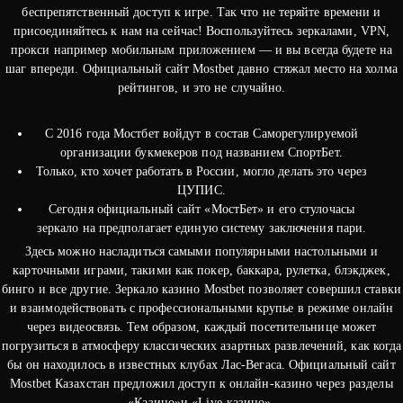
беспрепятственный доступ к игре. Так что не теряйте времени и
присоединяйтесь к нам на сейчас! Воспользуйтесь зеркалами, VPN,
прокси например мобильным приложением — и вы всегда будете на
шаг впереди. Официальный сайт Mostbet давно стяжал место на холма
рейтингов, и это не случайно.
С 2016 года Мостбет войдут в состав Саморегулируемой
организации букмекеров под названием СпортБет.
Только, кто хочет работать в России, могло делать это через
ЦУПИС.
Сегодня официальный сайт «МостБет» и его стулочасы
зеркало на предполагает единую систему заключения пари.
Здесь можно насладиться самыми популярными настольными и
карточными играми, такими как покер, баккара, рулетка, блэкджек,
бинго и все другие. Зеркало казино Mostbet позволяет совершил ставки
и взаимодействовать с профессиональными крупье в режиме онлайн
через видеосвязь. Тем образом, каждый посетительнице может
погрузиться в атмосферу классических азартных развлечений, как когда
бы он находилось в известных клубах Лас-Вегаса. Официальный сайт
Mostbet Казахстан предложил доступ к онлайн-казино через разделы
«Казино»и «Live-казино».