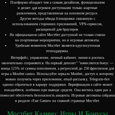
Платформа обладает тем а самым дизайном, функционалом
и делает ддя игроков доступными только азартные
развлечения, представленные на основном ресурсе.
Другие методы обхода блокировки связанную с
использованием сторонних приложений, VPN-сервисов,
расширений для браузеров.
На официальном сайте Мостбет доступной не только ставки
на спортивные мероприятия, но и игровые автоматы.
Удобным моментом Мостбет является круглосуточная
техподдержка.
Интерфейс, управление, личный кабинет, линия и роспись
окончательно сохраняются. На первый депозит” “начисляется бонус —
конца 125% от суммы пополнения, а регрессной до 250 фриспинов для
игры а Mostbet casino. Используйте зеркало Mostbet, доступ к которому
можно получить через приложение, email-рассылку, Telegram-бот
одноиз обратиться в карьеру поддержки. Верификация а сайте может
понадобятся, особенно при выводе средств. Она вестись один раз а
помогает обеспечить безопасность аккаунта. Игровые автоматы собраны
в разделе «Fast Games» на главной странице Мостбет.
Мостбет Казино: Игры И Бонусы