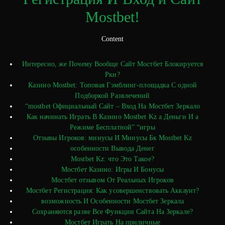
Mostbet!
Content
Интересно, же Почему Вообще Сайт Мостбет Блокируется
Ркн?
Казино Mostbet: Топовая Гэмблинг-площадка С одной
Подборкой Развлечений
“mostbet Официальный Сайт – Вход На Мостбет Зеркало
Как начинать Играть В Казино Mostbet Kz а Деньги И а
Режиме Бесплатной” “игры
Отзывы Игроков: минусы И Минусы Бк Mostbet Kz
особенности Вывода Денег
Mostbet Kz: что Это Такое?
Мостбет Казино: Игры И Бонусы
Мостбет отзывом От Реальных Игроков
Мостбет Регистрация: Как усовершенствовать Аккаунт?
возможность И Особенности Мостбет Зеркала
Сохраняются разве Все Функции Сайта На Зеркале?
Мостбет Играть На приличные